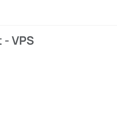
Inicio
Tienda
Servicios
Servidores Nube
FAQS
t - VPS