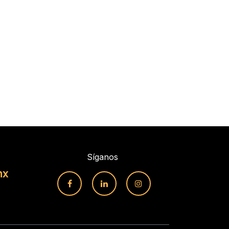
Síganos
mx