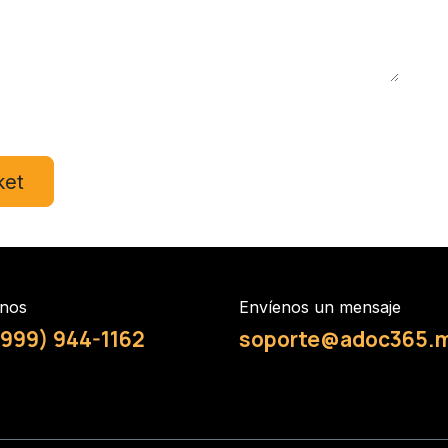
ket
nos
Envíenos un mensaje
999) 944-1162
soporte@adoc365.